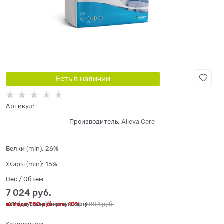
Есть в наличии
Артикул:
Производитель:
Alleva Care
Белки (min):
26%
Жиры (min):
15%
Вес / Объем
7 024
 руб.
выгода
780 руб.
или
10%
7 804
 руб.
+211 бонусов на бонусную карту