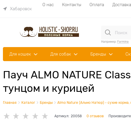
О нас
Контакты
Оплата
Доставк
Хабаровск
Например:
Farmina
Для кошек
Для собак
Бренды
Ск
Пауч ALMO NATURE Classi
тунцом и курицей
Главная
Каталог
Бренды
Almo Nature (Альмо Натюр) - сухие корма,
Артикул:
20058
0 отзывов
Производите