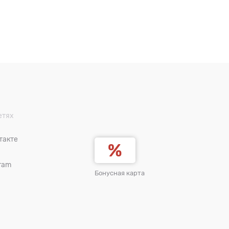
етях
такте
ram
Бонусная карта