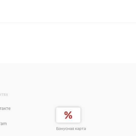
етях
такте
ram
Бонусная карта