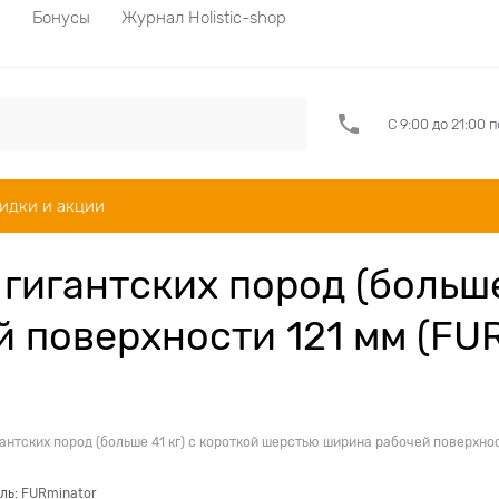
а
Бонусы
Журнал Holistic-shop
С 9:00 до 21:00 
идки и акции
гигантских пород (больше
поверхности 121 мм (FUR
антских пород (больше 41 кг) с короткой шерстью ширина рабочей поверхност
ль:
FURminator