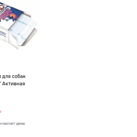
 для собак
" Активная
я
и насчет цены