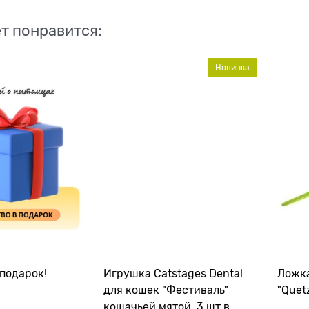
т понравится:
Новинка
подарок!
Игрушка Catstages Dental
Ложка
для кошек "Фестиваль"
"Quet
кошачьей мятой, 3 шт в