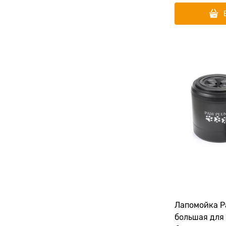
Лапомойка Paw Plunger
большая для