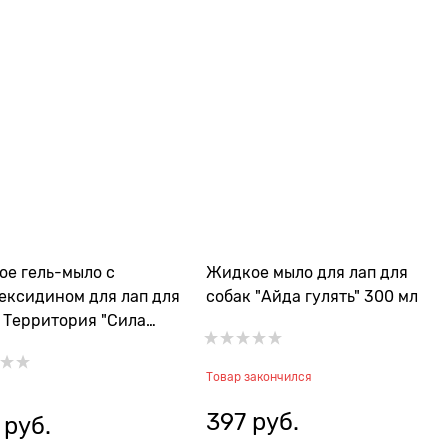
е гель-мыло с
Жидкое мыло для лап для
ексидином для лап для
собак "Айда гулять" 300 мл
 Территория "Сила
ды" 500 мл
Товар закончился
397
 руб.
 руб.