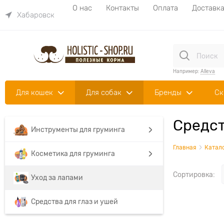
О нас
Контакты
Оплата
Доставк
Хабаровск
Например:
Alleva
Для кошек
Для собак
Бренды
Ск
Средст
Инструменты для груминга
Главная
Катал
Косметика для груминга
Сортировка:
Уход за лапами
Средства для глаз и ушей