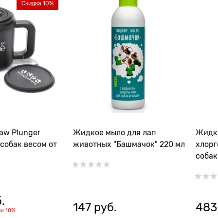
Скидка 10%
Жидкое мыло для лап
Жидко
собак весом от
животных "Башмачок" 220 мл
хлорг
собак
свобо
.
147
 руб.
483
ли
10%