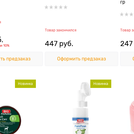
гр
я
Товар закончился
Товар 
б.
447
 руб.
247
ли
10%
ть предзаказ
Оформить предзаказ
Новинка
Новинка