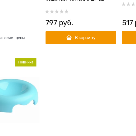
комплекте
797
 руб.
517
В корзину
и насчет цены
Новинка