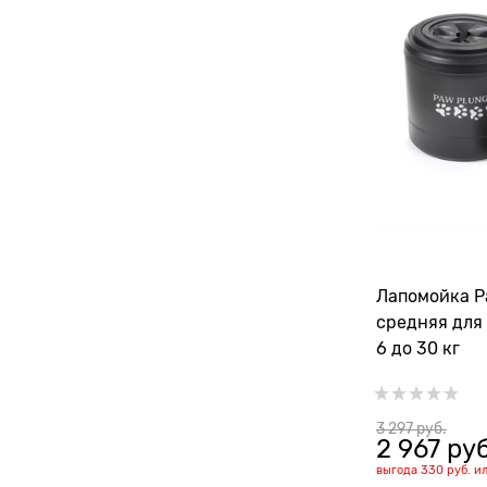
Лапомойка Paw Plunger
средняя для 
6 до 30 кг
3 297
 руб.
2 967
 руб
выгода
330 руб.
и