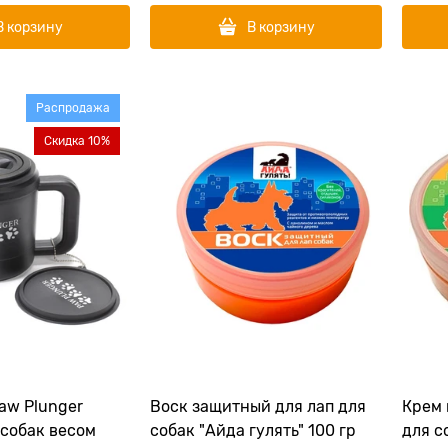
В корзину
В корзину
Распродажа
Скидка 10%
Воск защитный для лап для
Крем 
 собак весом
собак "Айда гулять" 100 гр
для с