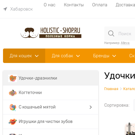
О нас
Контакты
Оплата
Доставк
Хабаровск
Например:
Alleva
Для кошек
Для собак
Бренды
Ск
Удочки
Удочки-дразнилки
Главная
Катал
Когтеточки
Сортировка:
С кошачьей мятой
Игрушки для чистки зубов