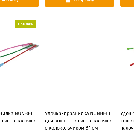
В корзину
В корзину
Новинка
знилка NUNBELL
Удочка-дразнилка NUNBELL
Удочк
рья на палочке
для кошек Перья на палочке
кошек
c колокольчиком 31 см
палоч