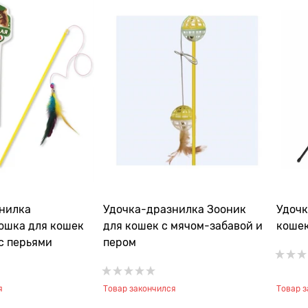
нилка
Удочка-дразнилка Зооник
Удочк
ошка для кошек
для кошек с мячом-забавой и
кошек
с перьями
пером
я
Товар закончился
Товар 