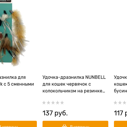
знилка для
Удочка-дразнилка NUNBELL
Удочк
rk с 5 сменными
для кошек червячок с
кошек
колокольчиком на резинке
бусин
40 см
137
 руб.
117
 