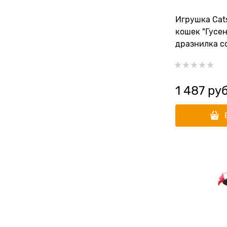
Игрушка Cat
кошек "Гусе
дразнилка с
насадкой, с
1 487
 руб