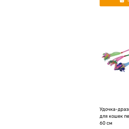
Удочка-дра
для кошек пе
60 см