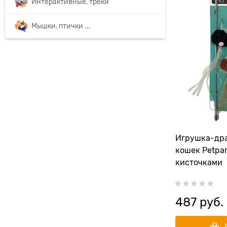
Интерактивные, треки
Мышки, птички ...
Игрушка-дра
кошек Petpa
кисточками
487
 руб.