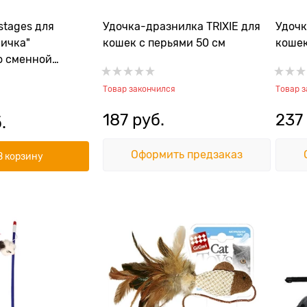
stages для
Удочка-дразнилка TRIXIE для
Удочк
ничка"
кошек с перьями 50 см
кошек
о сменной
 кошачьей мятой
Товар закончился
Товар 
187
 руб.
237
.
Оформить предзаказ
В корзину