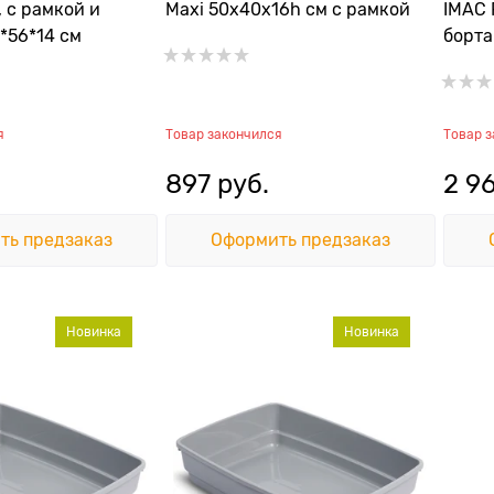
, с рамкой и
Maxi 50х40х16h см с рамкой
IMAC 
*56*14 см
борта
антр
я
Товар закончился
Товар 
897
 руб.
2 9
ть предзаказ
Оформить предзаказ
Новинка
Новинка