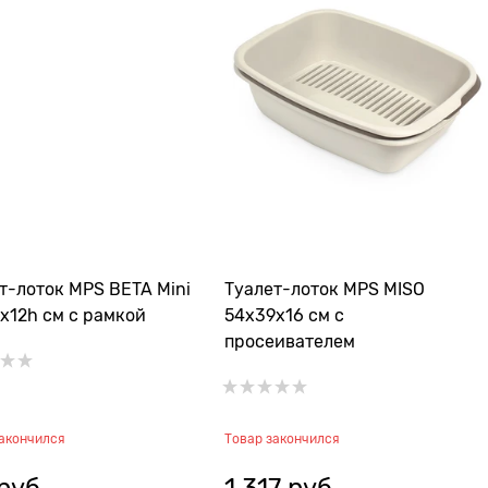
т-лоток MPS BETA Mini
Туалет-лоток MPS MISO
х12h см с рамкой
54х39х16 см с
просеивателем
закончился
Товар закончился
 руб.
1 317
 руб.