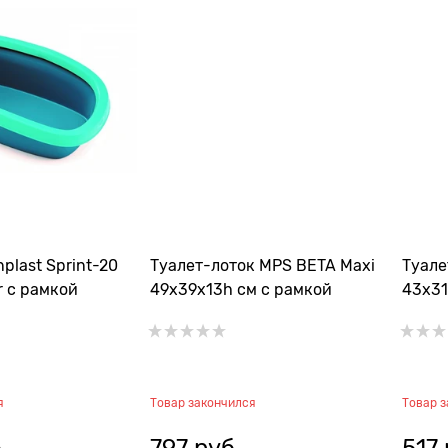
nplast Sprint-20
Туалет-лоток MPS BETA Maxi
Туале
r с рамкой
49х39х13h см с рамкой
43х31
я
Товар закончился
Товар 
.
797
 руб.
517