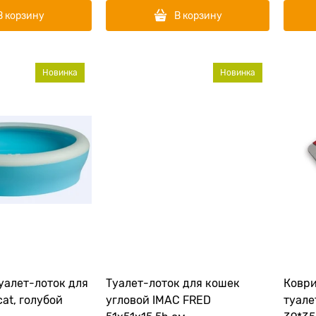
В корзину
В корзину
Новинка
Новинка
туалет-лоток для
Туалет-лоток для кошек
Коври
cat, голубой
угловой IMAC FRED
туалет