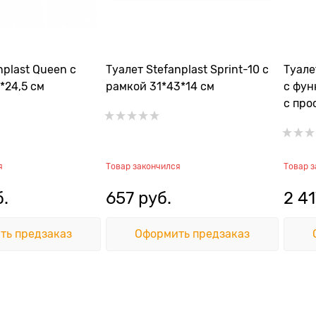
nplast Queen с
Туалет Stefanplast Sprint-10 с
Туале
*24,5 см
рамкой 31*43*14 см
с фун
с про
синий
я
Товар закончился
Товар 
б.
657
 руб.
2 41
ть предзаказ
Оформить предзаказ