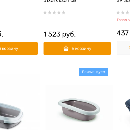
51х51х15,5h см
39*35
Товар 
437
б.
1 523
 руб.
В корзину
В корзину
Рекомендуем