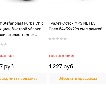
т Stefanplast Furba Chic
Туалет-лоток MPS NETTA
кцией быстрой уборки
Open 54х39х29h см с рамкой
сеивателем темно-
 39*59*22см
закончился
Товар закончился
7
 руб.
1 227
 руб.
Оформить предзаказ
Оформить предзаказ