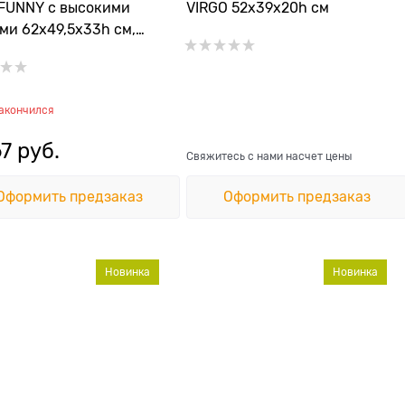
FUNNY с высокими
VIRGO 52x39x20h см
ми 62х49,5х33h см,
ацит
закончился
67
 руб.
Свяжитесь с нами насчет цены
Оформить предзаказ
Оформить предзаказ
Новинка
Новинка