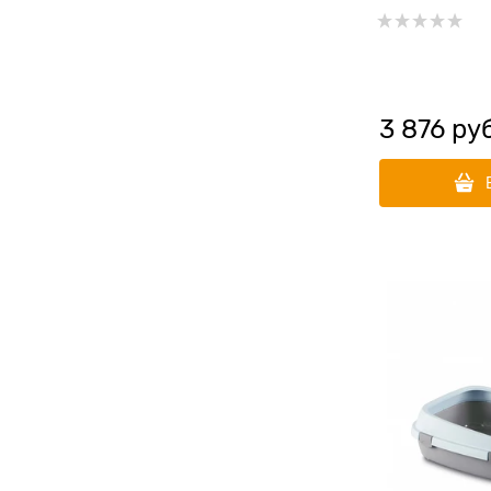
3 876
 ру