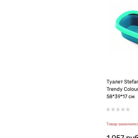
Туалет Stefa
Trendy Colou
58*39*17 см
Товар закончилс
1 057
 руб