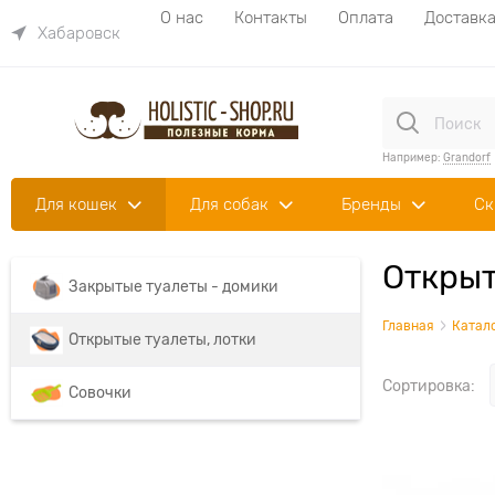
О нас
Контакты
Оплата
Доставк
Хабаровск
Например:
Grandorf
Для кошек
Для собак
Бренды
Ск
Открыт
Закрытые туалеты - домики
Главная
Катал
Открытые туалеты, лотки
Сортировка:
Совочки