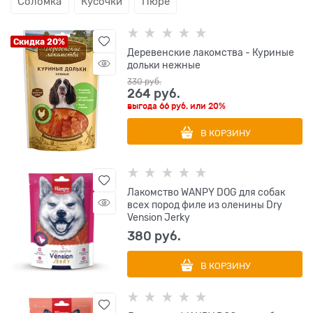
Соломка
Кусочки
Пюре
Скидка 20%
Деревенские лакомства - Куриные
дольки нежные
330
 руб.
264
 руб.
выгода
66 руб.
или
20%
В КОРЗИНУ
Лакомство WANPY DOG для собак
всех пород филе из оленины Dry
Vension Jerky
380
 руб.
В КОРЗИНУ