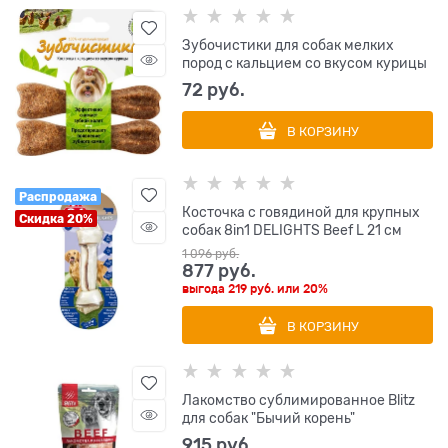
Зубочистики для собак мелких
пород с кальцием со вкусом курицы
72
 руб.
В КОРЗИНУ
Распродажа
Косточка с говядиной для крупных
Скидка 20%
собак 8in1 DELIGHTS Beef L 21 см
1 096
 руб.
877
 руб.
выгода
219 руб.
или
20%
В КОРЗИНУ
Лакомство сублимированное Blitz
для собак "Бычий корень"
915
 руб.