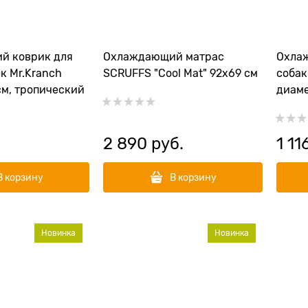
й коврик для
Охлаждающий матрас
Охла
к Mr.Kranch
SCRUFFS "Cool Mat" 92х69 см
собак
см, тропический
диаме
.
2 890
 руб.
1 11
В корзину
В корзину
Новинка
Новинка