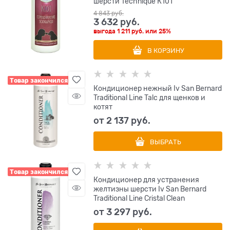
шерсти Technique К101
4 843
 руб.
3 632
 руб.
выгода
1 211 руб.
или
25%
В КОРЗИНУ
Товар закончился
Кондиционер нежный Iv San Bernard
Traditional Line Talc для щенков и
котят
от
2 137
 руб.
ВЫБРАТЬ
Товар закончился
Кондиционер для устранения
желтизны шерсти Iv San Bernard
Traditional Line Cristal Clean
от
3 297
 руб.