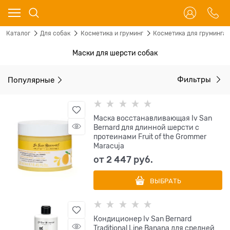
Каталог
Для собак
Косметика и груминг
Косметика для груминга
Маски для шерсти собак
Популярные
Фильтры
Маска восстанавливающая Iv San
Bernard для длинной шерсти с
протеинами Fruit of the Grommer
Maracuja
от
2 447
 руб.
ВЫБРАТЬ
Кондиционер Iv San Bernard
Traditional Line Banana для средней