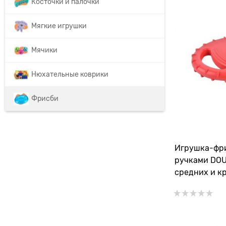
Косточки и палочки
Мягкие игрушки
Мячики
Нюхательные коврики
Фрисби
Игрушка-фри
ручками DOU
средних и к
"Снаряд" по
прочности д