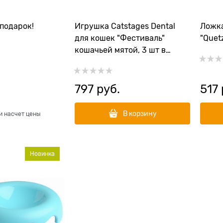
подарок!
Игрушка Catstages Dental
Ложка
для кошек "Фестиваль"
"Quet
кошачьей мятой, 3 шт в
комплекте
797
 руб.
517
В корзину
и насчет цены
Новинка