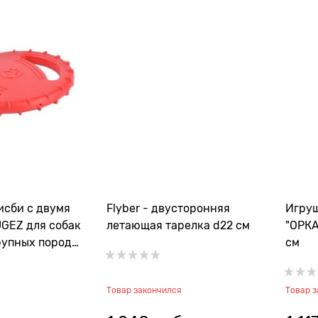
сби с двумя
Flyber - двусторонняя
Игруш
GEZ для собак
летающая тарелка d22 см
"ОРКА
рупных пород
см
вышенной
иаметр 20 см
Товар закончился
Товар 