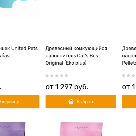
шек United Pets
Древесный комкующийся
Древ
лубая
наполнитель Cat's Best
напол
Original (Eko plus)
Pellet
.
от
1 297
 руб.
от
1
В корзину
Выбрать