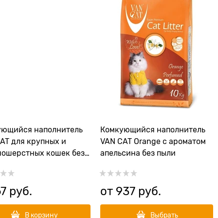
ующийся наполнитель
Комкующийся наполнитель
AT для крупных и
VAN CAT Orange с ароматом
ошерстных кошек без
апельсина без пыли
Natural Standart
67
 руб.
от
937
 руб.
В корзину
Выбрать