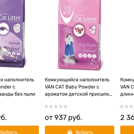
я наполнитель
Комкующийся наполнитель
Комк
nder с
VAN CAT Baby Powder с
VAN C
ванды без пыли
ароматом детской присыпки
длинн
без пыли
пыли 
уб.
от
937
 руб.
2 3
Выбрать
Выбрать