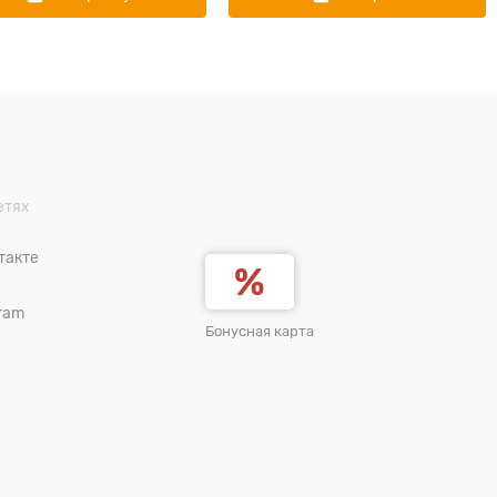
етях
такте
ram
Бонусная карта