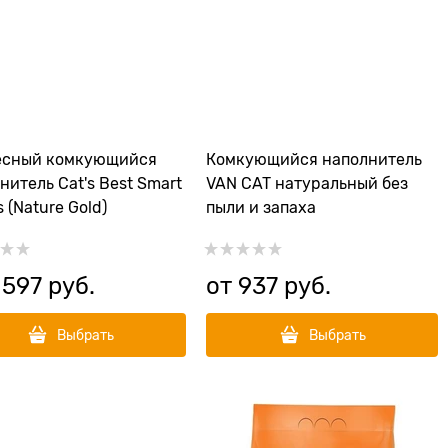
есный комкующийся
Комкующийся наполнитель
нитель Cat's Best Smart
VAN CAT натуральный без
s (Nature Gold)
пыли и запаха
 597
 руб.
от
937
 руб.
Выбрать
Выбрать