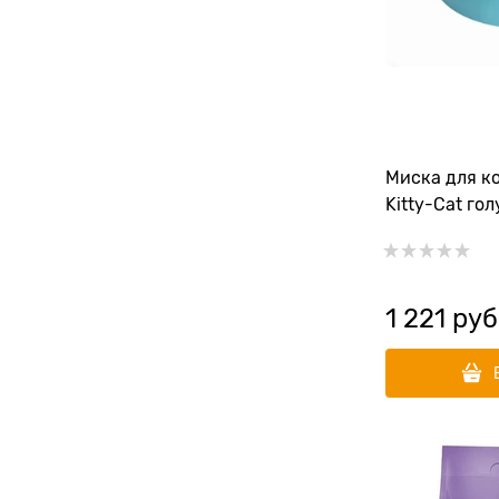
Миска для ко
Kitty-Cat го
1 221
 руб