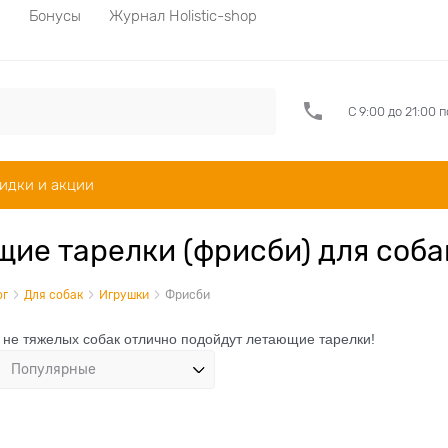
а
Бонусы
Журнал Holistic-shop
С 9:00 до 21:00 
идки и акции
ие тарелки (фрисби) для соба
ог
Для собак
Игрушки
Фрисби
 не тяжелых собак отлично подойдут летающие тарелки!