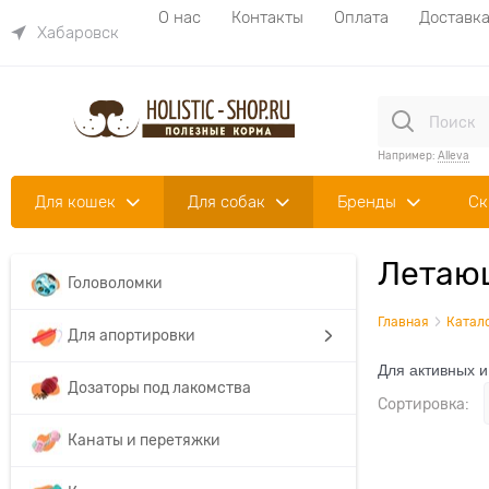
О нас
Контакты
Оплата
Доставк
Хабаровск
Например:
Alleva
Для кошек
Для собак
Бренды
Ск
Летающ
Головоломки
Главная
Катал
Для апортировки
Для активных и
Дозаторы под лакомства
Сортировка:
Канаты и перетяжки