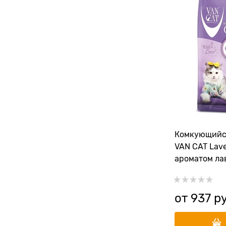
Комкующийс
VAN CAT Lave
ароматом ла
от
937
 р