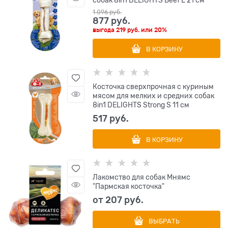
собак 8in1 DELIGHTS Beef L 21 см
1 096
 руб.
877
 руб.
выгода
219 руб.
или
20%
В КОРЗИНУ
Косточка сверхпрочная с куриным
мясом для мелких и средних собак
8in1 DELIGHTS Strong S 11 см
517
 руб.
В КОРЗИНУ
Лакомство для собак Мнямс
"Пармская косточка"
от
207
 руб.
ВЫБРАТЬ