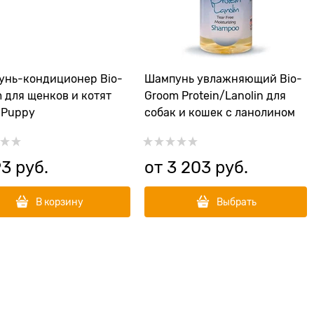
унь-кондиционер Bio-
Шампунь увлажняющий Bio-
 для щенков и котят
Groom Protein/Lanolin для
y Puppy
собак и кошек с ланолином
93
 руб.
от
3 203
 руб.
В корзину
Выбрать