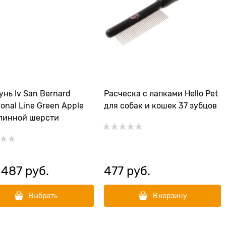
нь Iv San Bernard
Расческа с лапками Hello Pet
ional Line Green Apple
для собак и кошек 37 зубцов
линной шерсти
 487
 руб.
477
 руб.
Выбрать
В корзину