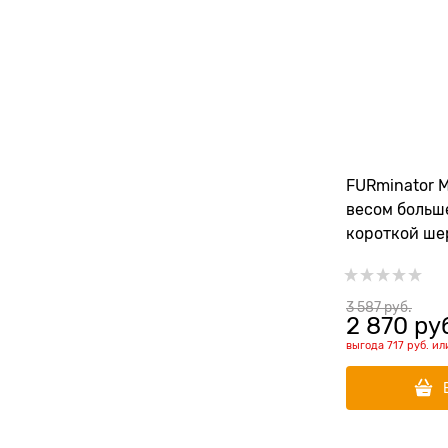
FURminator 
весом больше
короткой ше
рабочей пов
(FUR Cat Und
Hair)
3 587
 руб.
2 870
 ру
выгода
717 руб.
ил