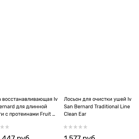
 восстанавливающая Iv
Лосьон для очистки ушей Iv
ernard для длинной
San Bernard Traditional Line
и с протеинами Fruit of
Clean Ear
rommer Maracuja
 447
 руб.
1 577
 руб.