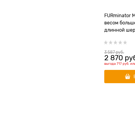
FURminator 
весом больше
длинной ше
рабочей пов
(FUR Cat Und
Hair)
3 587
 руб.
2 870
 ру
выгода
717 руб.
ил