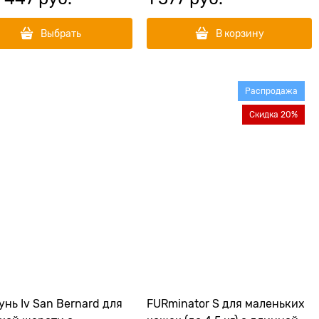
Выбрать
В корзину
Распродажа
Скидка 20%
нь Iv San Bernard для
FURminator S для маленьких