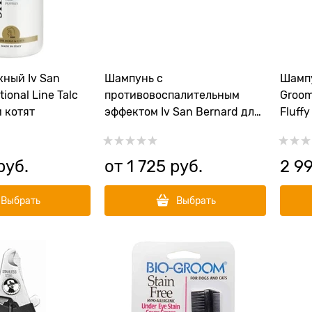
ный Iv San
Шампунь с
Шамп
tional Line Talc
противовоспалительным
Groom
 котят
эффектом Iv San Bernard для
Fluff
любого типа шерсти Fruit of
the Grommer Ginger/Elderbery
руб.
от
1 725
 руб.
2 9
Выбрать
Выбрать