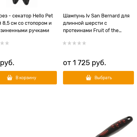
рез - секатор Hello Pet
Шампунь Iv San Bernard для
 8,5 см со стопором и
длинной шерсти с
езиненными ручками
протеинами Fruit of the
Grommer Maracuja
 руб.
от
1 725
 руб.
В корзину
Выбрать