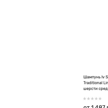
Шампунь Iv S
Traditional L
шерсти сред
от
1 487
 