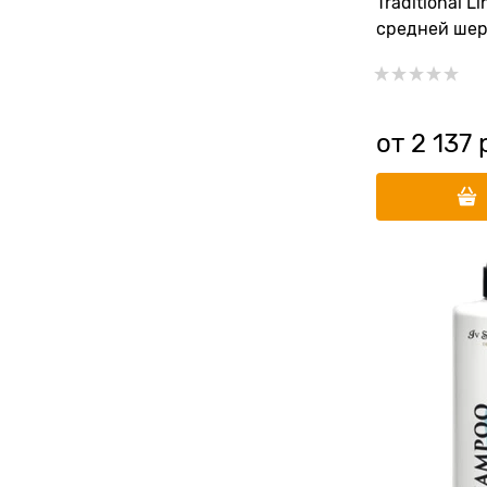
Traditional L
средней ше
от
2 137
 