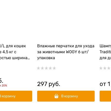
M/L для кошек
Влажные перчатки для ухода
Шампу
 4,5 кг с
за животными WOGY 6 шт/
Tradit
рстью ширина
упаковка
для д
ерхности 62 мм
ercoat M/L Short
б.
297
 руб.
от
1
и
20%
В корзину
В корзину