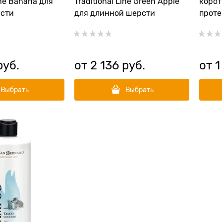
ine Banana для
Traditional Line Green Apple
корот
рсти
для длинной шерсти
проте
Gromm
руб.
от
2 136
 руб.
от
1
Выбрать
Выбрать