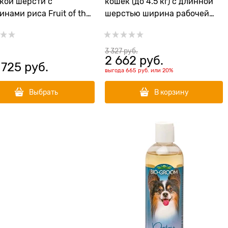
кой шерсти с
кошек (до 4.5 кг) с длинной
инами риса Fruit of the
шерстью ширина рабочей
er Black Cherry
поверхности 39 мм (FUR Cat
Undercoat S Long Hair)
3 327
 руб.
2 662
 руб.
 725
 руб.
выгода
665 руб.
или
20%
Выбрать
В корзину