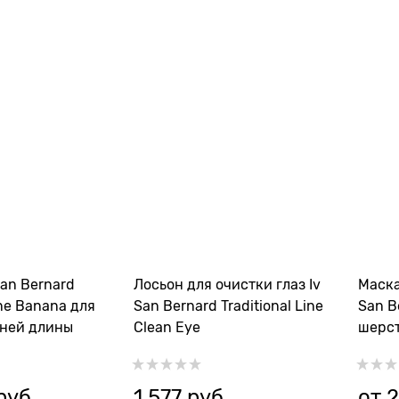
an Bernard
Лосьон для очистки глаз Iv
Маска
ine Banana для
San Bernard Traditional Line
San B
ней длины
Clean Eye
шерст
the G
руб.
1 577
 руб.
от
2