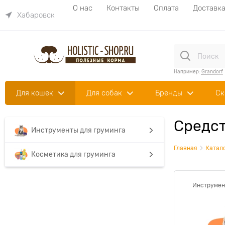
О нас
Контакты
Оплата
Доставк
Хабаровск
Например:
Grandorf
Для кошек
Для собак
Бренды
Ск
Средст
Инструменты для груминга
Главная
Катал
Косметика для груминга
Инструмен