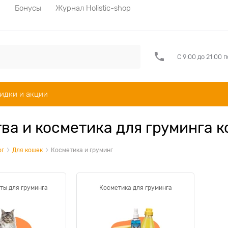
а
Бонусы
Журнал Holistic-shop
С 9:00 до 21:00 
идки и акции
ва и косметика для груминга 
ог
Для кошек
Косметика и груминг
ты для груминга
Косметика для груминга