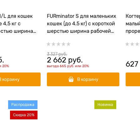
M/L для кошек
FURminator S для маленьких
Когте
 4,5 кг с
кошек (до 4.5 кг) с короткой
малый
рстью ширина
шерстью ширина рабочей
прор
ерхности 62 мм
поверхности 39 см (FUR Cat
ercoat M/L Long
Undercoat S Short Hair)
3 327
 руб.
б.
2 662
 руб.
627
и
20%
выгода
665 руб.
или
20%
В корзину
В корзину
Распродажа
Новинка
Скидка 20%