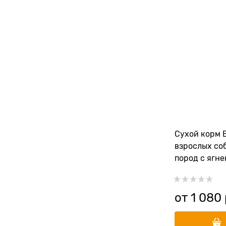
Сухой корм 
взрослых со
пород с ягне
рисом и мор
от
1 080