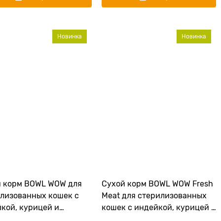
Новинка
Новинка
й корм BOWL WOW для
Сухой корм BOWL WOW Fresh
лизованных кошек с
Meat для стерилизованных
кой, курицей и
кошек с индейкой, курицей и
ой
шпинатом