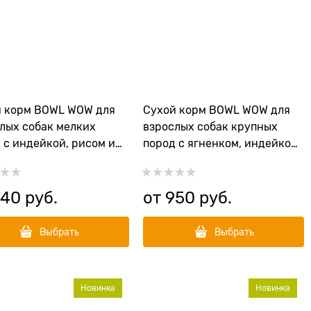
й корм BOWL WOW для
Сухой корм BOWL WOW для
лых собак мелких
взрослых собак крупных
 с индейкой, рисом и
пород с ягненком, индейкой,
арином
рисом и цукини
940
 руб.
от
950
 руб.
Выбрать
Выбрать
Новинка
Новинка