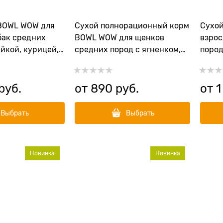
BOWL WOW для
Сухой полнорационный корм
Сухо
бак средних
BOWL WOW для щенков
взрос
йкой, курицей,
средних пород с ягненком,
пород
клой
индейкой, рисом и
рисом
добавлением брусники
 руб.
от
890
 руб.
от
1
Выбрать
Выбрать
Новинка
Новинка