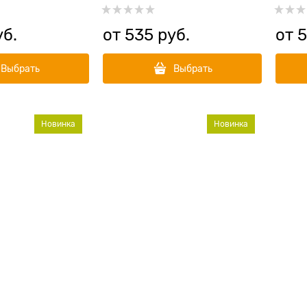
курицей и тыквой
уб.
от
535
 руб.
от
5
Выбрать
Выбрать
Новинка
Новинка