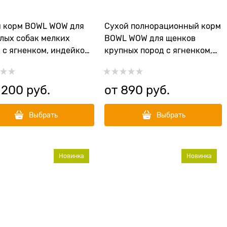
й корм BOWL WOW для
Сухой полнорационный корм
лых собак мелких
BOWL WOW для щенков
 с ягненком, индейкой,
крупных пород с ягненком,
 и тыквой
индейкой, рисом и
добавлением черники
 200
 руб.
от
890
 руб.
Выбрать
Выбрать
Новинка
Новинка