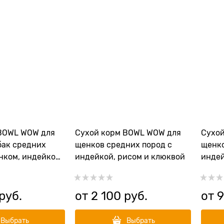
BOWL WOW для
Сухой корм BOWL WOW для
Сухо
бак средних
щенков средних пород с
щенко
нком, индейкой,
индейкой, рисом и клюквой
индей
ковью
 руб.
от
2 100
 руб.
от
Выбрать
Выбрать