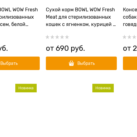
BOWL WOW Fresh
Сухой корм BOWL WOW Fresh
Конс
ерилизованных
Meat для стерилизованных
собак
сем, белой
кошек с ягненком, курицей и
говяд
кколи
клюквой
уб.
от
690
 руб.
от
Выбрать
Выбрать
Новинка
Новинка