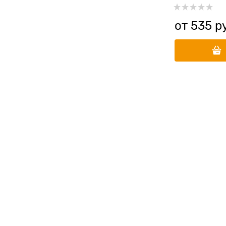
от
535
 р