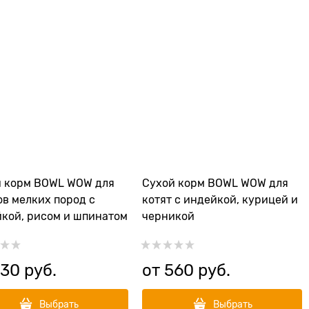
й корм BOWL WOW для
Сухой корм BOWL WOW для
в мелких пород с
котят с индейкой, курицей и
кой, рисом и шпинатом
черникой
930
 руб.
от
560
 руб.
Выбрать
Выбрать