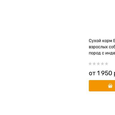
Сухой корм 
взрослых со
пород с инде
рисом и тык
от
1 950
 