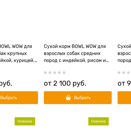
BOWL WOW для
Сухой корм BOWL WOW для
Сухо
бак крупных
взрослых собак средних
взрос
йкой, курицей,
пород с индейкой, рисом и
пород
вой
яблоком
розм
руб.
от
2 100
 руб.
от
Выбрать
Выбрать
Новинка
Новинка