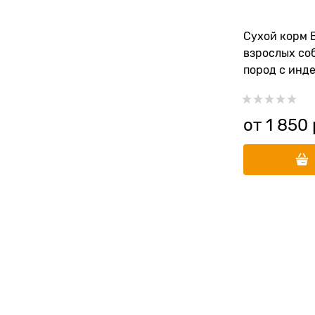
Сухой корм 
взрослых со
пород с инде
рисом и све
от
1 850