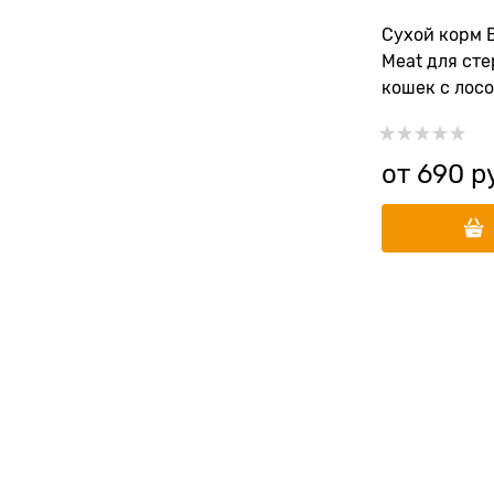
Сухой корм 
Meat для ст
кошек с лосо
рыбой и бро
от
690
 р