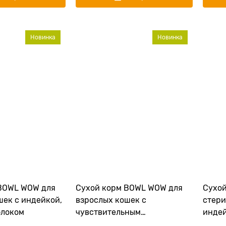
Новинка
Новинка
BOWL WOW для
Сухой корм BOWL WOW для
Сухо
шек с индейкой,
взрослых кошек с
стери
блоком
чувствительным
индей
пищеварением с индейкой,
свекл