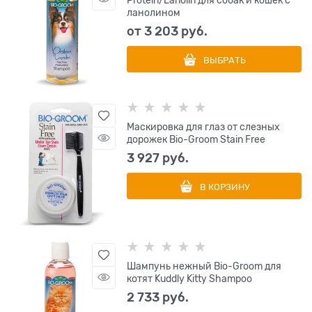
Protein/Lanolin для собак и кошек с
ланолином
от
3 203
 руб.
ВЫБРАТЬ
Маскировка для глаз от слезных
дорожек Bio-Groom Stain Free
3 927
 руб.
В КОРЗИНУ
Шампунь нежный Bio-Groom для
котят Kuddly Kitty Shampoo
2 733
 руб.