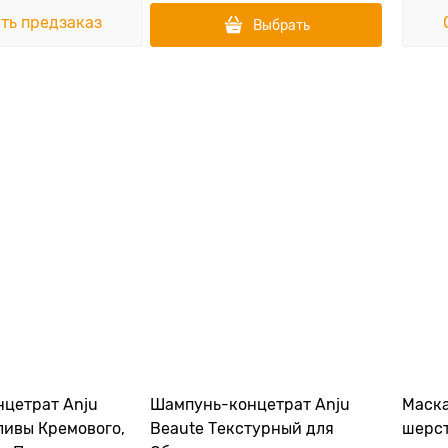
ть предзаказ
Выбрать
цетрат Anju
Шампунь-концетрат Anju
Маска A
Beaute Текстурный для
шерст