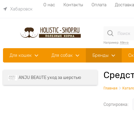
О нас
Контакты
Оплата
Доставк
Хабаровск
Например:
Alleva
Для кошек
Для собак
Бренды
Ск
Средст
ANJU BEAUTE уход за шерстью
Главная
Катал
Сортировка: