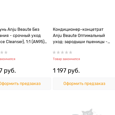
нь Anju Beaute Без
Кондиционер-концетрат
ния - срочный уход
Anju Beaute Оптимальный
ce Cleanser), 1:1 (AN95),
уход: зародыши пшеницы -
увлажнение, объем,
эластичность ( (Optimum
закончился
Товар закончился
Care Baume)
7
 руб.
1 197
 руб.
Оформить предзаказ
Оформить предзаказ