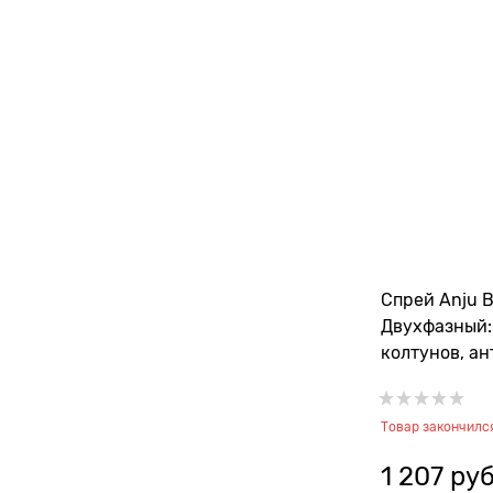
Спрей Anju 
Двухфазный:
колтунов, ан
блеск (Bi-Ph
(AN80)
Товар закончилс
1 207
 руб