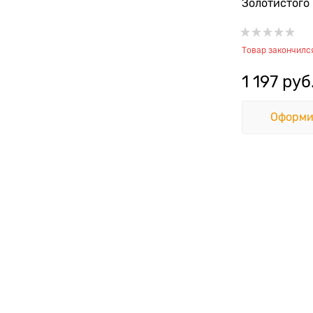
Золотистого
окрасов (Abricot
Shampooing),
Товар закончилс
1 197
 руб
Оформи