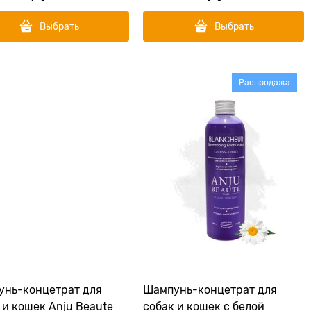
Выбрать
Выбрать
Распродажа
нь-концетрат для
Шампунь-концетрат для
 и кошек Anju Beaute
собак и кошек с белой