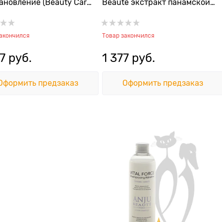
ановление (Beauty Care
Beaute экстракт панамской
 1:1 (AN655), 0.25
коры и лайм (Vitalite Poils
Durs Shampooin
закончился
Товар закончился
7
 руб.
1 377
 руб.
Оформить предзаказ
Оформить предзаказ