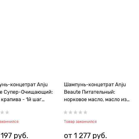
нь-концетрат Anju
Шампунь-концетрат Anju
te Супер-Очищающий:
Beaute Питательный:
 крапива - 1й шаг
норковое масло, масло из
ра (Degrease
цветов тиаре, кашемир
ooing), 1:5
(Cachemire Shampooing
закончился
Товар закончился
 197
 руб.
от
1 277
 руб.