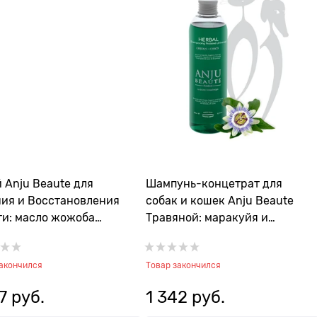
 Anju Beaute для
Шампунь-концетрат для
ия и Восстановления
собак и кошек Anju Beaute
и: масло жожоба
Травяной: маракуйя и
ba Spray) (AN70)
экстракт панамской коры
(Herbal Shampooing), 1:5
закончился
Товар закончился
7
 руб.
1 342
 руб.