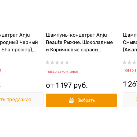
цетрат Anju
Шампунь-концетрат Anju
Шампу
ородный Черный
Beaute Рыжие, Шоколадные
Смыва
 Shampooing),
и Коричневые окрасы
(Aisan
(Shampooing Havane
0.25
Shampooing Havane)
я
Товар 
Товар закончился
.
1 26
от
1 197
 руб.
ть предзаказ
Выбрать