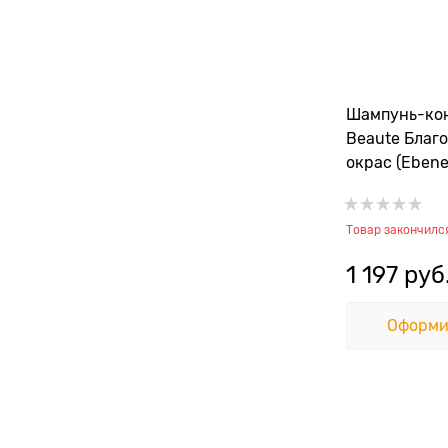
Шампунь-кон
Beaute Благ
окрас (Ebene
1:5
Товар закончилс
1 197
 руб
Оформи