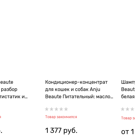
Beaute
Кондиционер-концентрат
Шампу
 разбор
для кошек и собак Anju
Beau
тистатик и
Beaute Питательный: масло
белая
ase Demelant)
ши - питание, блеск, разбор
груме
колтунов (Creme Rinse
Shamp
я
Товар закончился
Baume)
Товар 
.
1 377
 руб.
от
1