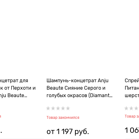
цетрат для
Шампунь-концетрат Anju
Спрей
к от Перхоти и
Beaute Сияние Серого и
Питан
nju Beaute
голубых окрасов (Diamant
шерст
е масло и
Shampooing), 1:5
(Jojo
(Cade Premium
я
Товар 
Товар закончился
.
1 06
от
1 197
 руб.