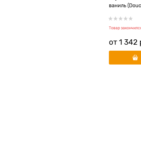
ваниль (Douc
Shampooing) 
Товар закончилс
от
1 342
 