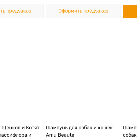
ть предзаказ
Оформить предзаказ
 Щенков и Котят
Шампунь для собак и кошек
Шампу
 пассифлора и
Anju Beaute
собак