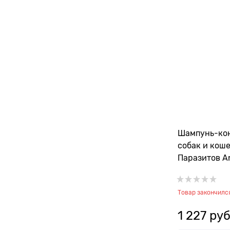
Шампунь-кон
собак и коше
Паразитов A
можжевелово
цитронелла 
Товар закончилс
Shampooing)
1 227
 руб